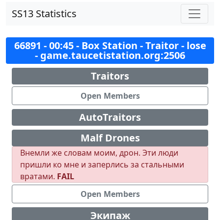
SS13 Statistics
66891 - 00:45 - Box Station - Traitor - lose
- game.taucetistation.org:2506
Traitors
Open Members
AutoTraitors
Malf Drones
Внемли же словам моим, дрон. Эти люди
пришли ко мне и заперлись за стальными
вратами.
FAIL
Open Members
Экипаж