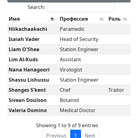
Search:
Имя
Профессия
Роль
Hiikachaakachi
Paramedic
Isaiah Vader
Head of Security
Liam O'Shea
Station Engineer
Lim Al-Kuds
Assistant
Nana Hanagoori
Virologist
Shassu Lishussu
Station Engineer
Shenges S'kent
Chef
Traitor
Sivean Doulson
Botanist
Valeria Domino
Medical Doctor
Showing 1 to 9 of 9 entries
Previous
1
Next