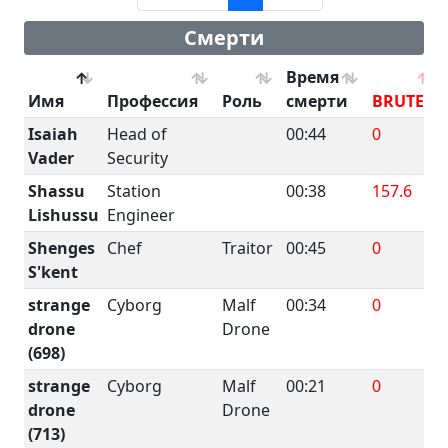
Смерти
Время
Имя
Профессия
Роль
смерти
BRUTE
Isaiah
Head of
00:44
0
Vader
Security
Shassu
Station
00:38
157.6
Lishussu
Engineer
Shenges
Chef
Traitor
00:45
0
S'kent
strange
Cyborg
Malf
00:34
0
drone
Drone
(698)
strange
Cyborg
Malf
00:21
0
drone
Drone
(713)