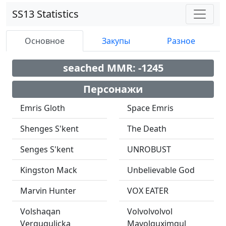
SS13 Statistics
Основное
Закупы
Разное
seached MMR: -1245
Персонажи
Emris Gloth
Space Emris
Shenges S'kent
The Death
Senges S'kent
UNROBUST
Kingston Mack
Unbelievable God
Marvin Hunter
VOX EATER
Volshaqan
Volvolvolvol
Verququlicka
Mavolquximqul