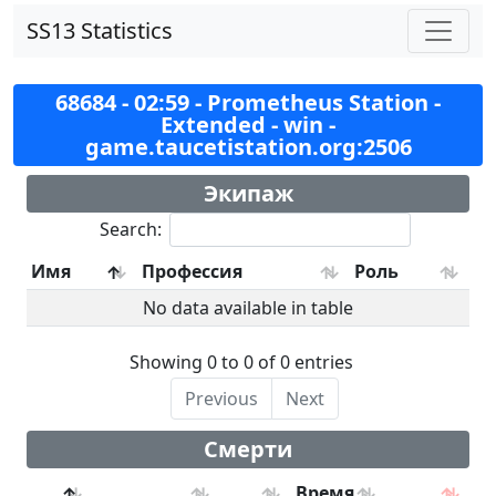
SS13 Statistics
68684 - 02:59 - Prometheus Station -
Extended - win -
game.taucetistation.org:2506
Экипаж
Search:
Имя
Профессия
Роль
No data available in table
Showing 0 to 0 of 0 entries
Previous
Next
Смерти
Время