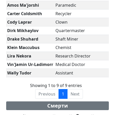
Amos Ma'jorshi
Paramedic
Carter Coldsmith
Recycler
Cody Laprar
Clown
Dirk Mikhaylov
Quartermaster
Drake Shuhard
Shaft Miner
Klein Maccubus
Chemist
Lira Nekora
Research Director
Vin'Jamin Ur-Ladimorr
Medical Doctor
Wally Tudor
Assistant
Showing 1 to 9 of 9 entries
Previous
1
Next
Смерти