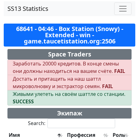
SS13 Statistics
68641 - 04:46 - Box Station (Snowy) -
Extended - win -
game.taucetistation.org:2506
Space Traders
Заработать 20000 кредитов. В конце смены
они должны находиться на вашем счёте.
FAIL
Достать и притащить на наш шаттл
микроволновку и экстрактор семян.
FAIL
Живыми улететь на своём шаттле со станции.
SUCCESS
Экипаж
Search:
Имя
Профессия
Роль