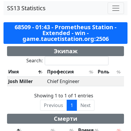
SS13 Statistics
68509 - 01:43 - Prometheus Station -
Extended - win -
game.taucetistation.org:2506
Экипаж
Search:
Имя
Профессия
Роль
Josh Miller
Chief Engineer
Showing 1 to 1 of 1 entries
Previous
1
Next
Смерти
Время