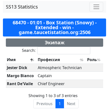
SS13 Statistics
68470 - 01:01 - Box Station (Snowy) -
Extended - win -
game.taucetistation.org:2506
Экипаж
Search:
Имя
Профессия
Роль
Jester Dick
Atmospheric Technician
Margo Bianco
Captain
Rant De'Vaile
Chief Engineer
Showing 1 to 3 of 3 entries
Previous
1
Next