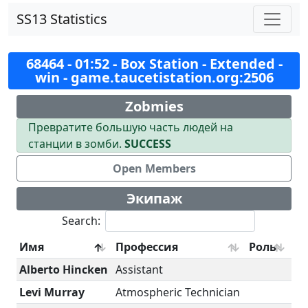
SS13 Statistics
68464 - 01:52 - Box Station - Extended -
win - game.taucetistation.org:2506
Zobmies
Превратите большую часть людей на
станции в зомби.
SUCCESS
Open Members
Экипаж
Search:
Имя
Профессия
Роль
Alberto Hincken
Assistant
Levi Murray
Atmospheric Technician