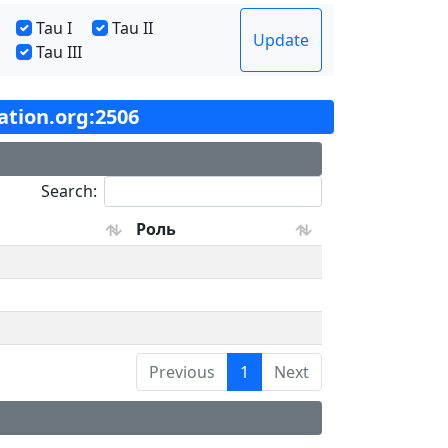
Tau I
Tau II
Update
Tau III
tation.org:2506
Search:
Роль
Previous
1
Next