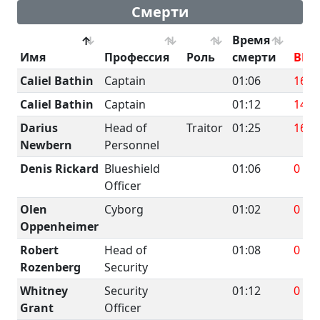
Смерти
Время
Имя
Профессия
Роль
смерти
BRU
Caliel Bathin
Captain
01:06
166
Caliel Bathin
Captain
01:12
140.
Darius
Head of
Traitor
01:25
164.
Newbern
Personnel
Denis Rickard
Blueshield
01:06
0
Officer
Olen
Cyborg
01:02
0
Oppenheimer
Robert
Head of
01:08
0
Rozenberg
Security
Whitney
Security
01:12
0
Grant
Officer