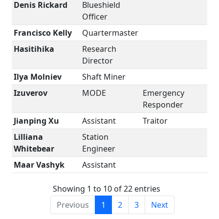
Denis Rickard
Blueshield
Officer
Francisco Kelly
Quartermaster
Hasitihika
Research
Director
Ilya Molniev
Shaft Miner
Izuverov
MODE
Emergency
Responder
Jianping Xu
Assistant
Traitor
Lilliana
Station
Whitebear
Engineer
Maar Vashyk
Assistant
Showing 1 to 10 of 22 entries
Previous
1
2
3
Next