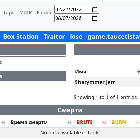
-
Tops
MMR
Finder
 - Box Station - Traitor - lose - game.taucetist
s
Имя
s
Sharymmar Jarr
Showing 1 to 1 of 1 entries
Смерти
Время смерти
BRUTE
BURN
No data available in table