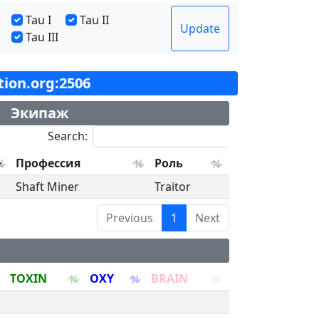
Tau I
Tau II
Update
Tau III
ation.org:2506
Экипаж
Search:
Профессия
Роль
Shaft Miner
Traitor
Previous
1
Next
TOXIN
OXY
BRAIN