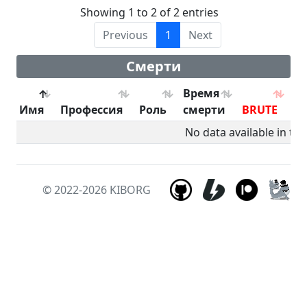
Showing 1 to 2 of 2 entries
Previous
1
Next
Смерти
Время
Имя
Профессия
Роль
смерти
BRUTE
B
No data available in tab
© 2022-2026
KIBORG