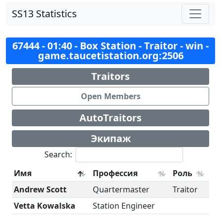
SS13 Statistics
67444 - 01:40 - Box Station - Traitor - win -
game.taucetistation.org:2506
Traitors
Open Members
AutoTraitors
Экипаж
Search:
Имя
Профессия
Роль
Andrew Scott
Quartermaster
Traitor
Vetta Kowalska
Station Engineer