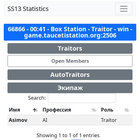
SS13 Statistics
66866 - 00:41 - Box Station - Traitor - win -
game.taucetistation.org:2506
Traitors
Open Members
AutoTraitors
Экипаж
Search:
Имя
Профессия
Роль
Asimov
AI
Traitor
Showing 1 to 1 of 1 entries