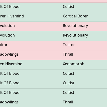
lt Of Blood
Cultist
rer Hivemind
Cortical Borer
volution
Revolutionary
volution
Revolutionary
aitor
Traitor
adowlings
Thrall
ien Hivemind
Xenomorph
lt Of Blood
Cultist
lt Of Blood
Cultist
lt Of Blood
Cultist
adowlings
Thrall