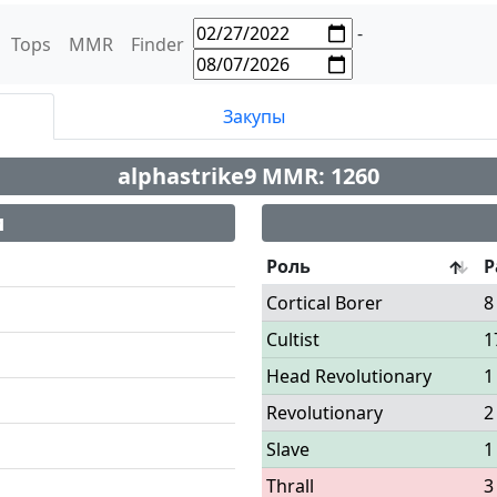
-
Tops
MMR
Finder
Закупы
alphastrike9 MMR: 1260
и
Роль
Р
Cortical Borer
8
Cultist
1
Head Revolutionary
1
Revolutionary
2
Slave
1
Thrall
3