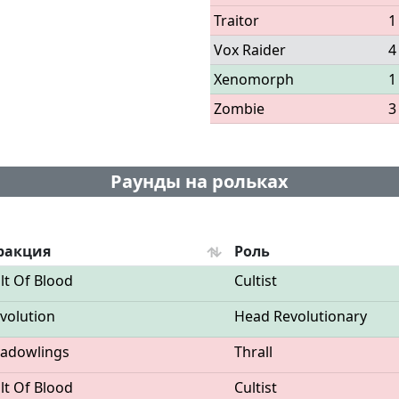
Traitor
1
Vox Raider
4
Xenomorph
1
Zombie
3
Раунды на рольках
ракция
Роль
lt Of Blood
Cultist
volution
Head Revolutionary
adowlings
Thrall
lt Of Blood
Cultist