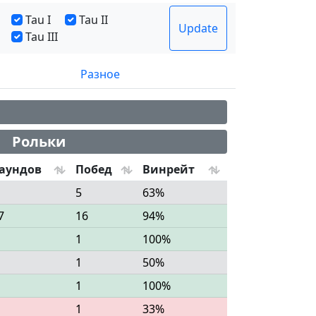
Tau I
Tau II
Update
Tau III
Разное
Рольки
аундов
Побед
Винрейт
5
63%
7
16
94%
1
100%
1
50%
1
100%
1
33%